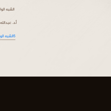
الشبه الوا
أ.د. عبدالل
5الشبه الواردة حول عدالة الصحابة والرد عليها