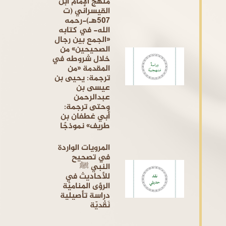
منهج الإمام ابن
القيسراني (ت
507هـ)-رحمه
الله- في كتابه
«الجمع بين رجال
الصحيحين» من
خلال شروطه في
المقدمة «من
ترجمة: يحيى بن
عيسى بن
عبدالرحمن
وحتى ترجمة:
أبي غطفان بن
طريف» نموذجًا
المرويات الواردة
في تصحيح
النبي ﷺ
للأحاديث في
الرؤى المناميّة
دراسة تأصيلية
نَقْديّة