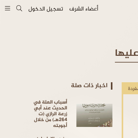
أعضاء الشرف
تسجيل الدخول
عليها
اخبار ذات صلة
فردة
أسباب العلة في
الحديث عند أبي
زرعة الرازي (ت
264هـ) من خلال
أجوبته