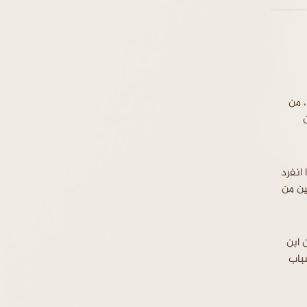
 من
انفرد
ين من
 ابن
سباب