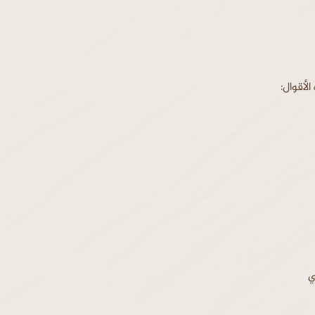
لأقوال:
ي