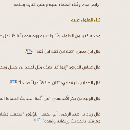
الرابع: مدح وثناء العلماء عليه وعلى كتابه وعلمه.
ثناء العلماء عليه
مدحه كثير من العلماء، وأثنوا عليه ووصفوه بألفاظ تدل ع
)
[10]
(
قال ابن معين: “ثقة ابن ثقة ابن ثقة”
.
قال عباس الدوري: “إنما كنا نعدّه مثل أحمد بن حنبل وي
)
[12]
(
قال الخطيب البغدادي: “كان حافظاً ديناً صالحاً”
.
قال الوليد بن بكر الأندلسي: “من أئمة الحديث الحفاظ الم
قال زياد بن عبد الرحمن أبو الحسن اللؤلؤي: “سمعت مشاي
)
[14]
(
معرفته بالحديث وإتقانه وزهده”
.