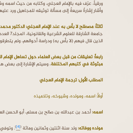
ورقياً، عرّف فيه بالإمام العجلي، وكتابه من حيث اسمه و
وأشار إشارةً سريعةً إلى مسألة توثيقه للمجاهيل ورد علي
ثالثاً: مصطلح لا بأس به عند الإمام العجلي: الدكتور محم
الذين قال فيهم (لا بأس به) ودراسة أحوالهم، ولم يتطرقوا
رابعاً: تعليقات من قبل بعض العلماء حول تساهل الإمام ا
مبثوثة في كتبهم المختلفة
، وسيتم الإشارة إلى بعض هذه
المطلب الأول: ترجمة الإمام العجلي
أولاً: اسمه، ومولده، وشيوخه، وتلاميذه
اسمه:
أحمد بن عبدالله بن صالح بن مسلم، أبو الحسن ال
)
[4]
(
مولده ووفاته:
ولد سنة اثنتين وثمانين ومائة
. وتوفي