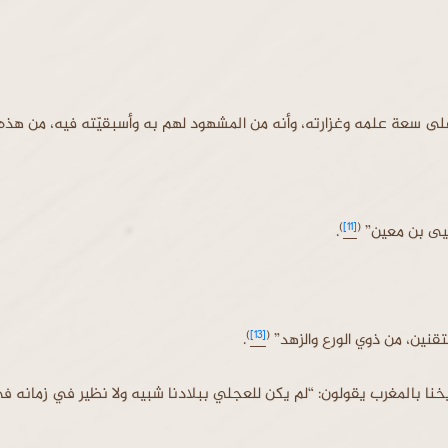
لى سعة علمه وغزارته، وأنه من المشهود لهم به وأسبقيّته فيه، من هذه ا
)
[11]
(
حيى بن معين”
.
)
[13]
(
تقنين، من ذوي الورع والزهد”
.
خنا بالمغرب يقولون: “لم يكن للعجلي ببلادنا شبيه ولا نظير في زمانه ف