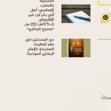
الحديثية
بالمغرب
الإسلامي؛ أصل
أبي بكر ابن خير
الإشبيلي
(تـ:575هـ) ([1]) من
«صحيح البخاري»
دور المحدثين في
نشر العقيدة
الصحيحة (الإمام
البخاري أُنموذجاً)
اركةً