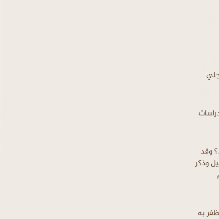
جلي
راسات
؟ وقد
يل وذكر
ظفر به