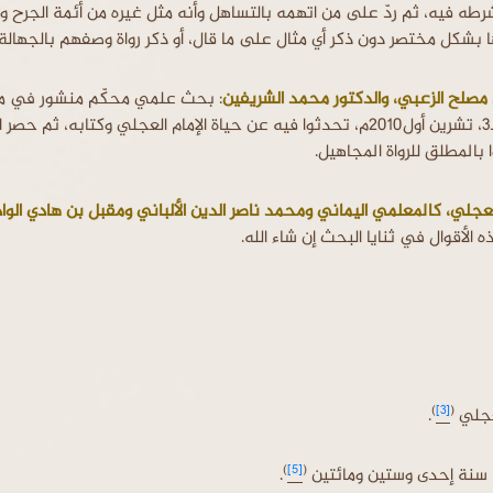
شرطه فيه، ثم ردّ على من اتهمه بالتساهل وأنه مثل غيره من أئمة الجرح وا
ها بشكل مختصر دون ذكر أي مثال على ما قال، أو ذكر رواة وصفهم بالجهالة.
د مصلح الزعبي، والدكتور محمد الشريفين
: بحث علمي محكّم منشور في م
جامعة الشارقة للعلوم الشرعية والقانونية، المجلد7 العدد3، تشرين أول2010م، تحدثوا فيه عن حياة الإمام العجلي وكتابه، ثم ح
 بالمطلق للرواة المجاهيل.
لعجلي، كالمعلمي اليماني ومحمد ناصر الدين الألباني ومقبل بن هادي الو
 الأقوال في ثنايا البحث إن شاء الله.
)
[3]
(
عجلي
.
)
[5]
(
 سنة إحدى وستين ومائتين
.