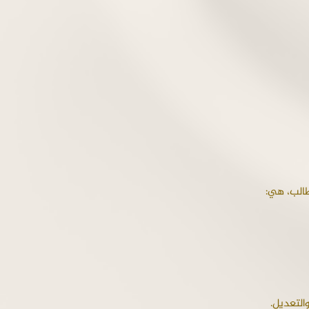
طالب، هي:
لتعديل.