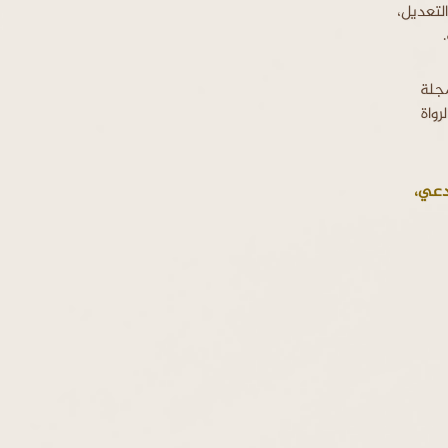
لتعديل،
جلة
صر الرواة
ادعي،