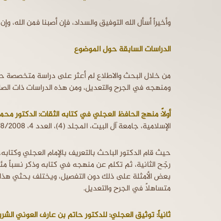
وأخيراً أسأل الله التوفيق والسداد، فإن أصبنا فمن الله، و
الدراسات السابقة حول الموضوع
من خلال البحث والاطلاع لم أعثر على دراسة متخصصة حول
ومنهجه في الجرح والتعديل، ومن هذه الدراسات ذات الصل
أولاً: منهج الحافظ العجلي في كتابه الثقات: الدكتور محمد
الإسلامية، جامعة آل البيت، المجلد (4)، العدد 4، 12/8/2008م:
حيث قام الدكتور الباحث بالتعريف بالإمام العجلي وكتابه،
رجّح الثانية، ثم تكلم عن منهجه في كتابه وذكر نسباً م
بعض الأمثلة على ذلك دون التفصيل، ويختلف بحثي هذا 
متساهلاً في الجرح والتعديل.
ثانياً: توثيق العجلي: للدكتور حاتم بن عارف العوني الشر