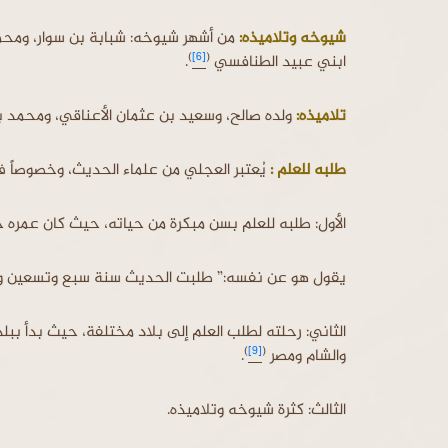
شيوخه وتلاميذه:
من أشهر شيوخه: شبابة بن سوار، ومحم
)
[6]
(
ابني عبيد الطنافسي
.
تلاميذه:
ولده صالح، وسعيد بن عثمان الأعناقي، ومحمد 
طلبه للعلم :
يُعتبر العجلي من علماء الحديث، وخصوصاً ف
الأول: طلبه للعلم بسن مبكرة من حياته، حيث كان عمره 
يقول هو عن نفسه:” طلبت الحديث سنة سبع وتسعين ومائ
الثاني: رحلته لطلب العلم إلى بلاد مختلفة، حيث بدأ ببلد
)
[9]
(
والشام ومصر
.
الثالث: كثرة شيوخه وتلاميذه.