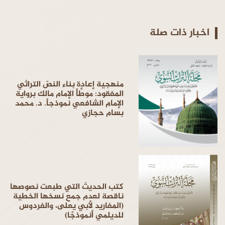
اخبار ذات صلة
منهجية إعادة بناء النصّ التراثي
المفقود: موطَّأ الإمام مالك برواية
الإمام الشافعي نموذجاً. د. محمد
بسام حجازي
كتب الحديث التي طبعت نصوصها
ناقصة لعدم جمع نسخها الخطية
(المفاريد لأبي يعلى، والفردوس
للديلمي أنموذجًا)