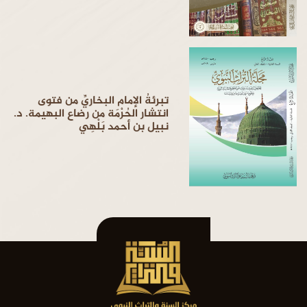
تبرئةُ الإمام البخاريِّ من فتوى
انتشار الحُرْمَة من رضاع البهيمة. د.
نبيل بن أحمد بَلْهِي