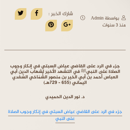
شارك الخبر :
بواسطة Admin
منذ 3 سنوات
جزء في الرد على القاضي عياض السبتي في إنكار وجوب
الصلاة على النبيﷺ في التشهد الأخير لشهاب الدين أبي
العباس أحمد بن أبي الخير بن منصور الشَّمَاخي السَّعْدي
اليماني (655 – 729هـ)
د. نور الدين الحميدي
جزء في الرد على القاضي عياض السبتي في إنكار وجوب الصلاة
على النبي