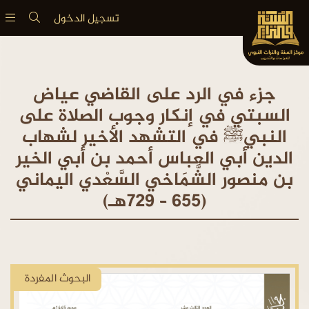
تسجيل الدخول
جزء في الرد على القاضي عياض
السبتي في إنكار وجوب الصلاة على
النبيﷺ في التشهد الأخير لشهاب
الدين أبي العباس أحمد بن أبي الخير
بن منصور الشَّمَاخي السَّعْدي اليماني
(655 – 729هـ)
البحوث المفردة