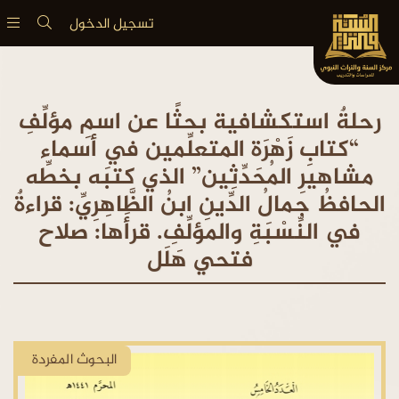
تسجيل الدخول
رحلةٌ استكشافية بحثًا عن اسمِ مؤلِّفِ
“كتابِ زَهْرَة المتعلِّمين في أسماء
مشاهيرِ المُحَدِّثِين” الذي كتبَه بخطِّه
الحافظُ جمالُ الدِّينِ ابنُ الظَّاهِرِيِّ: قراءةٌ
في النِّسْبَةِ والمؤلِّفِ. قرأَها: صلاح
فتحي هَلَل
البحوث المفردة