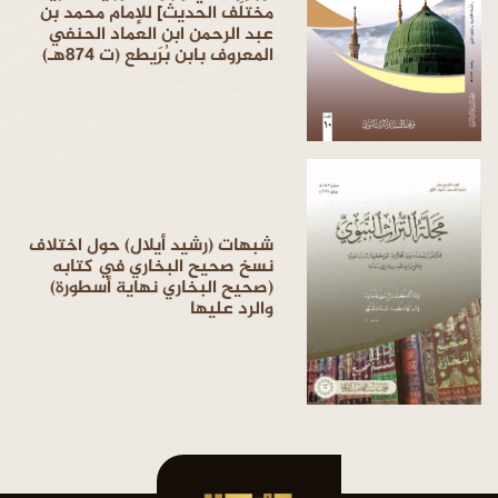
مختلَف الحديث] للإمام محمد بن
عبد الرحمن ابن العماد الحنفي
المعروف بابن بُرَيطع (ت 874هـ)
شبهات (رشيد أيلال) حول اختلاف
نسخ صحيح البخاري في كتابه
(صحيح البخاري نهاية أسطورة)
والرد عليها