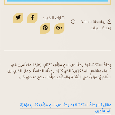
شارك الخبر :
بواسطة Admin
منذ 6 سنوات
رحلةٌ استكشافية بحثًا عن اسمِ مؤلِّفِ “كتابِ زَهْرَة المتعلِّمين في
أسماء مشاهيرِ المُحَدِّثِين” الذي كتبَه بخطِّه الحافظُ جمالُ الدِّينِ ابنُ
الظَّاهِرِيِّ: قراءةٌ في النِّسْبَةِ والمؤلِّفِ. قرأَها: صلاح فتحي هَلَل
مقال 1 – رحلةٌ استكشافية بحثًا عن اسمِ مؤلِّفِ كتابِ «زَهْرَة
المتعلِّمين