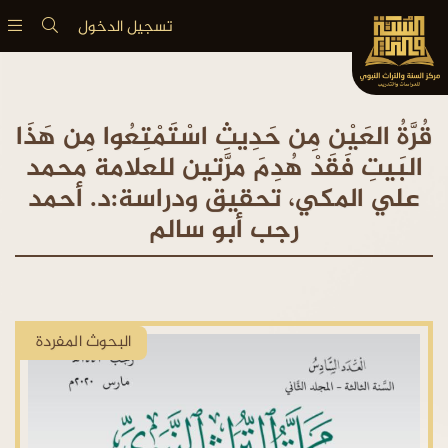
تسجيل الدخول
قُرَّةُ العَيْن مِن حَدِيثِ اسْتَمْتِعُوا مِن هَذَا
البَيتِ فَقَدْ هُدِمَ مرَّتين للعلامة محمد
علي المكي، تحقيق ودراسة:د. أحمد
رجب أبو سالم
البحوث المفردة