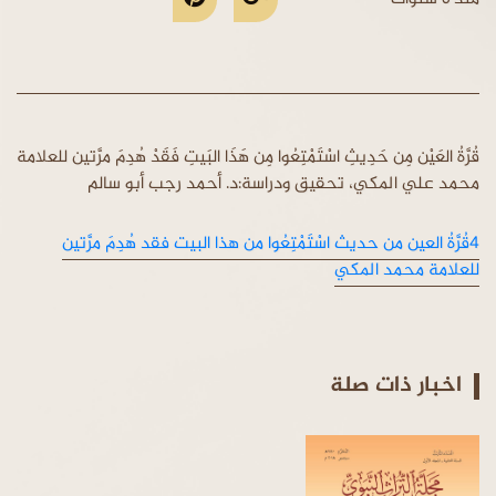
قُرَّةُ العَيْن مِن حَدِيثِ اسْتَمْتِعُوا مِن هَذَا البَيتِ فَقَدْ هُدِمَ مرَّتين للعلامة
محمد علي المكي، تحقيق ودراسة:د. أحمد رجب أبو سالم
4قُرَّةُ العين من حديث اسْتَمْتِعُوا من هذا البيت فقد هُدِمَ مرَّتين
للعلامة محمد المكي
اخبار ذات صلة