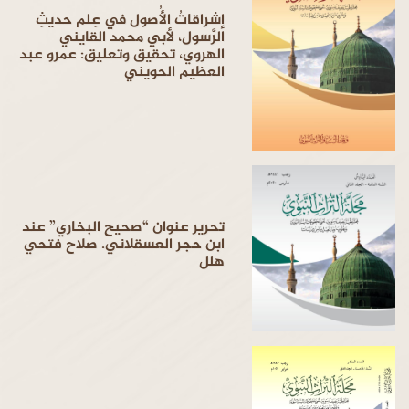
إشراقاتُ الأُصول في عِلم حديثِ
الرَّسول، لأبي محمد القايني
الهروي، تحقيق وتعليق: عمرو عبد
العظيم الحويني
تحرير عنوان “صحيح البخاري” عند
ابن حجر العسقلاني. صلاح فتحي
هلل