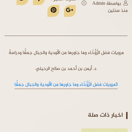
بواسطة Admin
منذ سنتين
مرويات فضل الرََّوْْحََاء وما جاورها من الأودية والجبال جمعًًا ودراسةً
د. أيمن بن أحمد بن صالح الرحيلي
3مرويات فضل الرََّوْْحََاء وما جاورها من الأودية والجبال جمعًًا
اخبار ذات صلة