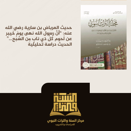
حديث العرباض بن سارية رضي الله
عنه: “أنَّ رسولَ الله نهى يومَ خَيبر
عن لُحوم كُلِّ ذي نابٍ مِن السَّبُع…”
الحديث دراسة تحليلية