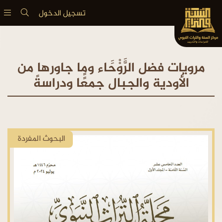
تسجيل الدخول
مرويات فضل الرََّوْْحََاء وما جاورها من
الأودية والجبال جمعًًا ودراسةً
البحوث المفردة