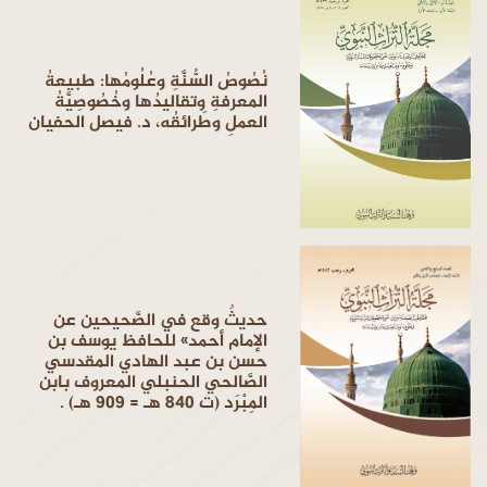
نُصُوصُ السُّنَّةِ وعُلُومُها: طبيعةُ
المعرفةِ وتقاليدُها وخُصُوصِيَّةُ
العملِ وطَرائقُه، د. فيصل الحفيان
حديثٌ وقع في الصَّحيحين عن
الإمام أحمد» للحافظ يوسف بن
حسن بن عبد الهادي المقدسي
الصَّالحي الحنبلي المعروف بابن
المِبْرَد (ت 840 هـ = 909 هـ) .