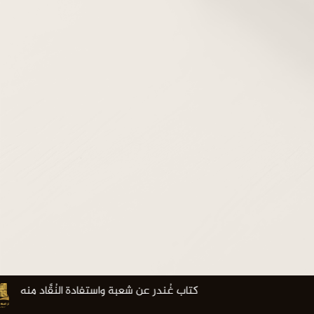
كتاب غُندر عن شعبة واستفادة النُقَّاد منه