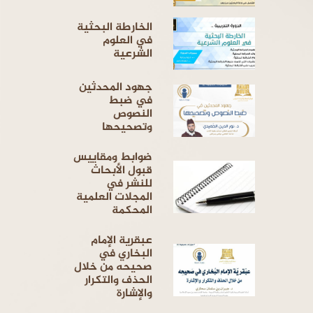
الخارطة البحثية
في العلوم
الشرعية
جهود المحدثين
في ضبط
النصوص
وتصحيحها
ضوابط ومقاييس
قبول الأبحاث
للنشر في
المجلات العلمية
المحكمة
عبقرية الإمام
البخاري في
صحيحه من خلال
الحذف والتكرار
والإشارة