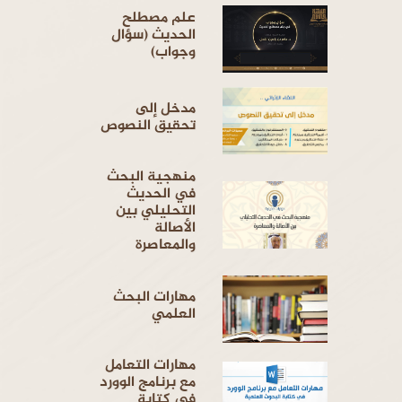
علم مصطلح
الحديث (سؤال
وجواب)
مدخل إلى
تحقيق النصوص
منهجية البحث
في الحديث
التحليلي بين
الأصالة
والمعاصرة
مهارات البحث
العلمي
مهارات التعامل
مع برنامج الوورد
في كتابة