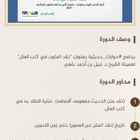
وصف الدورة
برنامج #حوارات_حديثية بعنوان: "نقد المتون في كتب العلل"
لفضيلة الشيخ د. نبيل بن أحمد بلهي
محاور الدورة
(نقد متن الحديث مفهومه، أقسامه)، عناية النقاد به في
كتب العلل.
تاريخ (نقد المتن عبر العصور) حتى زمن التدوين.