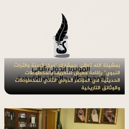
بمشيئة الله تعالى سيشارك “مركز السنة والتراث
النبوي” بإقامة معرض للتعريف بالمخطوطات
الحديثية في المؤتمر الدولي الثاني للمخطوطات
والوثائق التاريخية
بواسطة Admin
منذ8 سنوات